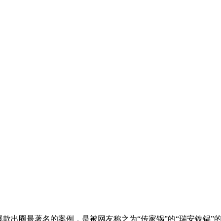
，爆款出圈最著名的案例，是被网友称之为“传家锅”的“瑞安铁锅