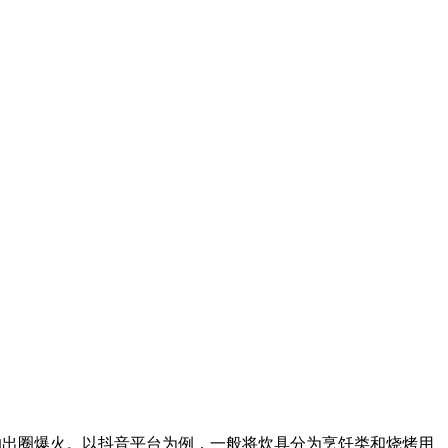
”的出圈爆火。以抖音平台为例，一般将炊具分为烹饪类和烧烤用