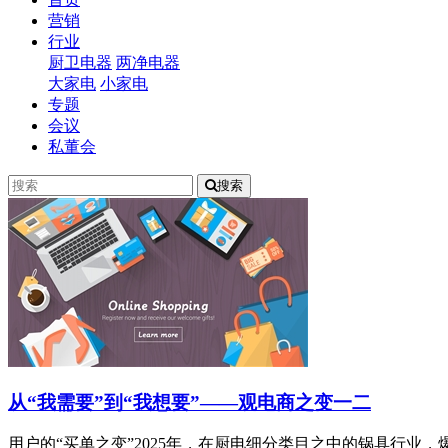
营销
行业
厨卫电器
两净电器
大家电
小家电
专题
会议
私董会
搜索
从“我需要”到“我想要”——观电商之变一二
用户的“买单之变”2025年，在厨电细分类目之中的锅具行业