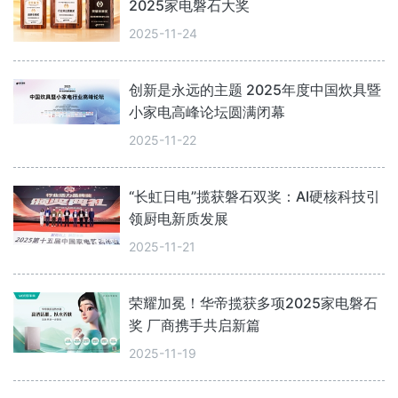
2025家电磐石大奖
2025-11-24
创新是永远的主题 2025年度中国炊具暨
小家电高峰论坛圆满闭幕
2025-11-22
“长虹日电”揽获磐石双奖：AI硬核科技引
领厨电新质发展
2025-11-21
荣耀加冕！华帝揽获多项2025家电磐石
奖 厂商携手共启新篇
2025-11-19