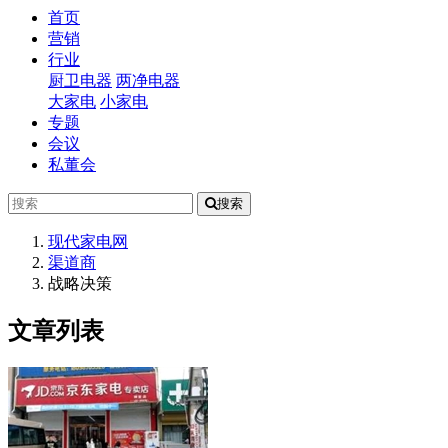
(current)
首页
营销
行业
厨卫电器
两净电器
大家电
小家电
专题
会议
私董会
搜索
现代家电网
渠道商
战略决策
文章列表