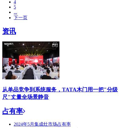
4
5
...
下一页
资讯
从单品竞争到系统服务，TATA木门用一把"分级
尺"丈量全场景静音
占有率
2024年5月集成灶市场占有率