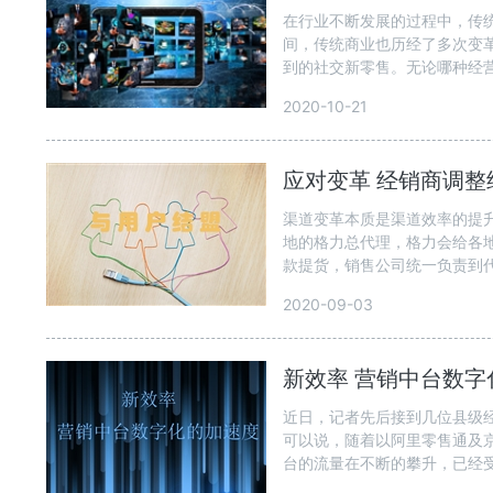
在行业不断发展的过程中，传
间，传统商业也历经了多次变
到的社交新零售。无论哪种经营
2020-10-21
应对变革 经销商调
渠道变革本质是渠道效率的提
地的格力总代理，格力会给各
款提货，销售公司统一负责到代
2020-09-03
新效率 营销中台数字
近日，记者先后接到几位县级
可以说，随着以阿里零售通及京
台的流量在不断的攀升，已经受