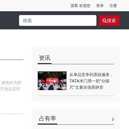
游客 欢迎您
登录
注册
搜索
资讯
从单品竞争到系统服务，
TATA木门用一把"分级
，家电作为所
尺"丈量全场景静音
司市场总监刘
.
占有率