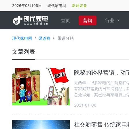
2026年08月06日
现代家电网
新居装备
(current)
首页
营销
行业
现代家电网
渠道商
渠道分销
文章列表
隐秘的跨界营销，动
近两年，很多家电的厂商都在
有家庭都需要的日常消费品，
总处得知，其已经与家电行业做
2021-01-06
社交新零售 传统家电