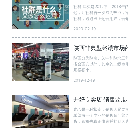
社群 其实是2017年、20
迟，让社群再一次成为热点，
社群，通过线上运营用户，营销
2020-02-19
陕西非典型终端市场
陕西分为陕南、关中和陕北三部
省会西安以外，其余的二级市
规模很小。
2019-12-19
开好专卖店 销售要走
走心是一种状态，销售人员要
希望有一个专业的销售顾问能
货，很难去真正快速捕捉到客