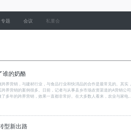
专题
会议
私董会
了谁的奶酪
做跨界营销，与建材行业，与食品行业和快消品的合作是最常见的。其实
其跨界营销的案例很多。日前，记者与从事县乡市场农资渠道的A营销公
了多年的跨界营销，效果一直都非常好。在大多数人看来，农业与家电..
转型新出路