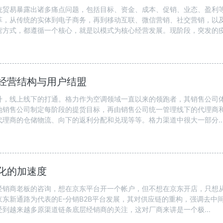
统贸易暴露出诸多痛点问题，包括目标、资金、成本、促销、业态、盈利
革，从传统的实体到电子商务，再到移动互联、微信营销、社交营销，以
方式，都遵循一个核心，就是以模式为核心经营发展。现阶段，突发的疫.
整经营结构与用户结盟
升，线上线下的打通。格力作为空调领域一直以来的领跑者，其销售公司
地销售公司制定每阶段的提货目标，再由销售公司统一管理线下的代理商
理商的仓储物流、向下的返利分配和兑现等等。格力渠道中很大一部分..
化的加速度
经销商老板的咨询，想在京东平台开一个帐户，但不想在京东开店，只想
东新通路为代表的E-分销B2B平台发展，其对供应链的重构，强调去中
到越来越多原渠道链条底层经销商的关注，这对厂商来讲是一个极...