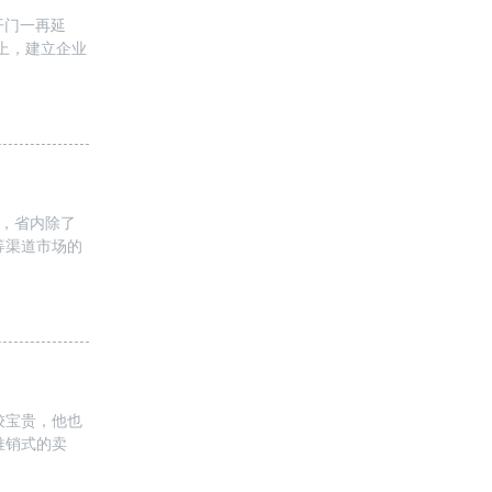
开门一再延
上，建立企业
万，省内除了
等渠道市场的
较宝贵，他也
推销式的卖