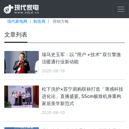
现代家电网
制造商
营销方略
文章列表
瑞马史玉军：以 “用户 +技术” 双引擎激
活暖通行业新动能
2025-06-19
松下洗护×苏宁易购联袂打造「薄感科技
进化论」直播盛宴, 55cm极致机身重构
家居美学新范式
2025-06-10