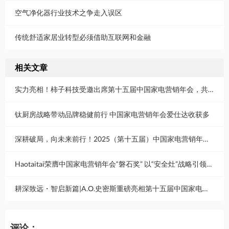
空气净化器行业技术之争走入误区
传统舒适家居业转型必须借助互联网和金融
相关文章
实力亮相！柿子科技受邀出席第十五届中国家电营销年会，共创行业新未来
钛厨房战略带动品牌稳健前行 中国家电营销年会爱仕达收获多
深耕破局，向未来前行！2025（第十五届）中国家电营销年会启幕，顶级峰会共话行业新未来​
Haotaitai荣膺中国家电营销年会“磐石奖” 以“安全灶”战略引领厨房新时代
耕深致远・智启新篇|A.O.史密斯重磅亮相第十五届中国家电营销年会，共探行业发展新机遇
评论：