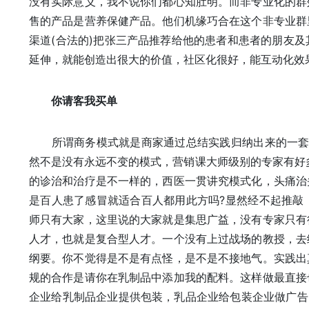
没有实际意义，我不说你们都心知肚明。而非专业化的群
售的产品是营养保健产品。他们机缘巧合在这个非专业群
渠道(合法的)把张三产品推荐给他的患者和患者的朋友
延伸，就能创造出很大的价值，社区化很好，能互动化效
你请客我买单
所谓商务模式就是商家通过总结实践归纳出来的一套体
然不是没有永远不变的模式，营销课大师级别的专家有好
的诊治和治疗是不一样的，西医一贯讲究模式化，头痛治
是百人患了感冒就适合百人都用此方吗?显然经不起推敲
师只有大家，这里说的大家就是集思广益，没有专家只有
人才，也就是复合型人才。一个没有上过战场的教授，去
纲要。你不觉得是不是有点怪，是不是不接地气。实践出
规的合作是请你在乳制品中添加我的配料。这样做最直接
企业给乳制品企业提供包装，乳品企业给包装企业做广告