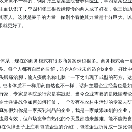
效果就不一样的，例如张三是某医院营养科医生，李四是某企
里面认识了，李四和张三很投缘慢慢的两人成了好友，张三协
及其家人。这就是圈子的力量，你别小看他其力量是十分巨大。
果就更好了。
系，现在的商务模式有很多商务案例也很多。商务模式会一成
多。每个人都有自己的见解，适合A企业未必适合b企业。好比
头脚痛治脚，输入疾病名称电脑上一下之出现了成型的药方。
，患者体质不一样用药自然也不一样，话归主题企业经营也是
行家，专家是学院派行家是实践派。当今企业需要的是既懂理
给士兵讲战争如何如何打仗，一个没有在农村生活过的专家去
真知假如你是一家买乳制品的企业，我是一家做添加剂的企业
也最有效，但市场竞争白热化的今天显然越来越难。能不能做
(在保障盒子上注明包装企业的介绍)，包装企业折算成一定比