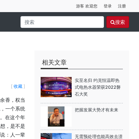
游客 欢迎您
登录
注册
搜索
相关文章
实至名归 约克恒温即热
[
收藏
]
式电热水器荣获2022磐
石大奖
余香，权当
统，一个系统
把握发展大势才有未来
值。在这个年
感想，是不是
侃说：人一辈
无需预处理也能高效去渍