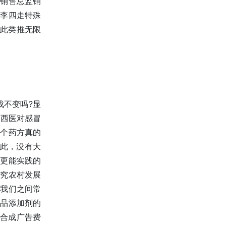
业销售总监销
助李四走特殊
以此类推无限
不变吗?显
中西医对感冒
这个药方真的
如此，没有大
论更能实践的
研究农村发展
，我们之间常
食品添加剂的
例合成广告费