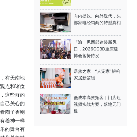
向内提效、向外迭代，头
部家电经销商的转型真相
「渝」见西部建装新风
口，2026CCBD重庆建
博会蓄势待发
居然之家：“人宠家”解构
，有天南地
家居新逻辑
的观点和诸位
等，这些群的
低成本高效拓客｜门店短
注自己关心的
视频实战方案，落地无门
槛
子看圈子否则
家有着神一样
自乐的舞台有