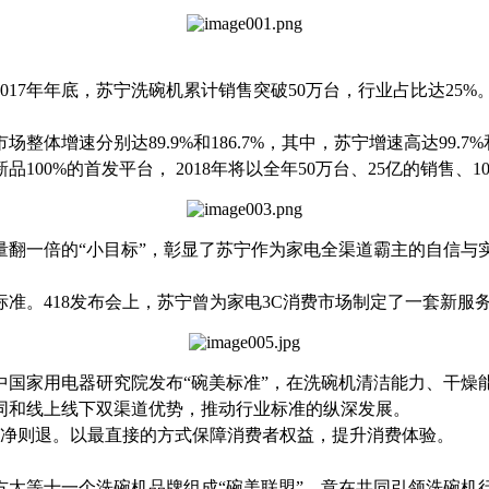
017
年年底，苏宁洗碗机累计销售突破
50
万台，行业占比达
25%
市场整体增速分别达
89.9%
和
186.7%
，其中，苏宁增速高达
99.7%
新品
100%
的首发平台，
2018
年将以全年
50
万台、
25
亿的销售、
1
量翻一倍的“小目标”，彰显了苏宁作为家电全渠道霸主的自信与
标准。
418
发布会上，苏宁曾为家电
3C
消费市场制定了一套新服务
国家用电器研究院发布“碗美标准”
，在洗碗机清洁能力、干燥
同和线上线下双渠道优势，推动行业标准的纵深发展。
净则退。以最直接的方式保障消费者权益，提升消费体验。
方太等十一个洗碗机品牌
组成“碗美联盟”，意在共同引领洗碗机