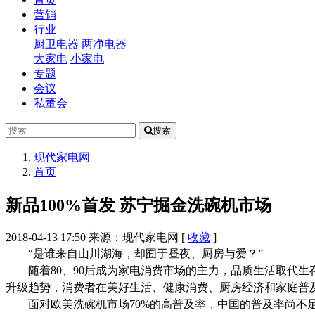
营销
行业
厨卫电器
两净电器
大家电
小家电
专题
会议
私董会
搜索
现代家电网
首页
新品100%首发 苏宁掘金洗碗机市场
2018-04-13 17:50
来源：现代家电网
[
收藏
]
“是谁来自山川湖海，却囿于昼夜、厨房与爱？”
随着
80
、
90
后成为家电消费市场的主力，
品质生活取代生
升级趋势，消费者在美好生活、健康消费、厨房经济和家庭普
面对欧美洗碗机市场
70%
的高普及率，中国的普及率尚不