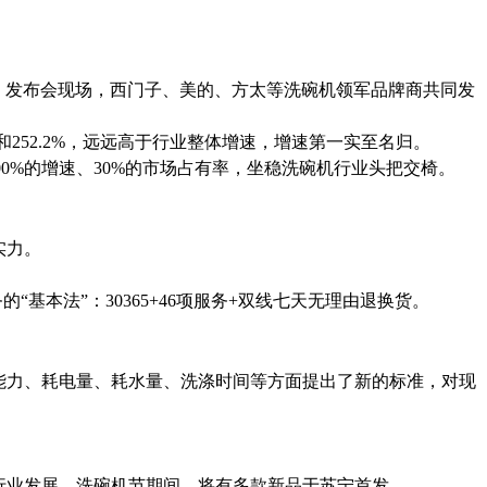
。发布会现场，西门子、美的、方太等洗碗机领军品牌商共同发
和
252.2%
，远远高于行业整体增速，增速第一实至名归。
00%
的增速、
30%
的市场占有率，坐稳洗碗机行业头把交椅。
实力。
的“基本法”：
30365+46
项服务
+
双线七天无理由退换货。
能力、耗电量、耗水量、洗涤时间等方面提出了新的标准，对现
行业发展。洗碗机节期间，将有
多款
新品于苏宁首发。