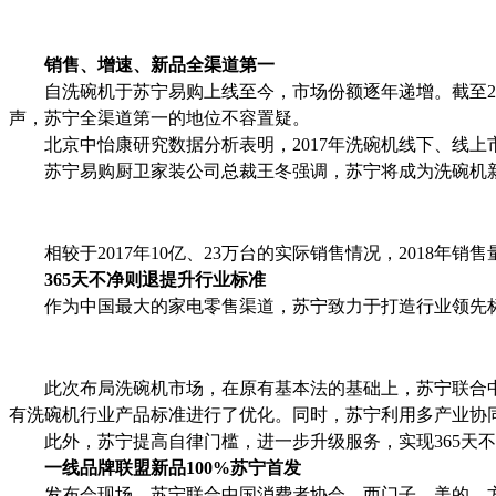
销售、增速、新品全渠道第一
自洗碗机于苏宁易购上线至今，市场份额逐年递增。截至
2
声，苏宁全渠道第一的地位不容置疑。
北京中怡康研究数据分析表明，
2017
年洗碗机线下、线上
苏宁易购厨卫家装公司总裁王冬强调，苏宁将成为洗碗机
相较于
2017
年
10
亿、
23
万台的实际销售情况，
2018
年销售
365
天不净则退提升行业标准
作为中国最大的家电零售渠道，苏宁致力于打造行业领先
此次布局洗碗机市场，在原有基本法的基础上，苏宁联合中
有洗碗机行业产品标准进行了优化。同时，苏宁利用多产业协
此外，苏宁提高自律门槛，进一步升级服务，实现
365
天不
一线品牌联盟新品
100%
苏宁首发
发布会现场，苏宁
联合中国消费者协会、西门子、美的、