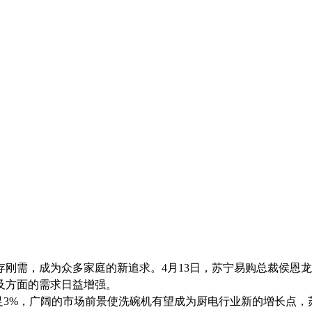
存刚需，成为众多家庭的新追求。
4
月
13
日，苏宁易购总裁侯恩龙
及方面的需求日益增强。
足
3%
，广阔的市场前景使洗碗机有望成为厨电行业新的增长点，