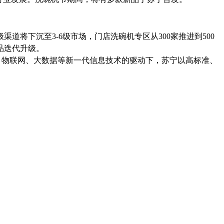
级渠道将下沉至
3-6
级市场，门店洗碗机专区从
300
家推进到
500
品迭代升级。
、物联网、大数据等新一代信息技术的驱动下，苏宁以高标准、