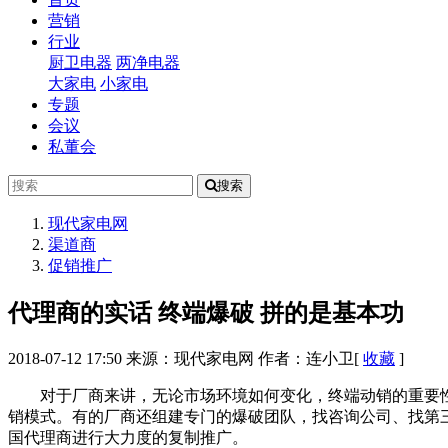
营销
行业
厨卫电器
两净电器
大家电
小家电
专题
会议
私董会
搜索
现代家电网
渠道商
促销推广
代理商的实话 终端爆破 拼的是基本功
2018-07-12 17:50
来源：现代家电网
作者：连小卫
[
收藏
]
对于厂商来讲，无论市场环境如何变化，终端动销的重要
销模式。有的厂商还组建专门的爆破团队，找咨询公司、找第
国代理商进行大力度的复制推广。