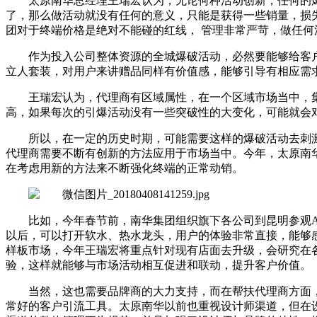
太原南华总经理王瑞宏认为，无论何种活动创新，任何的爆
了，那么做活动就没有任何的意义，只能是获得一些销量，损
团对于终端价格是绝对不能碰的红线， 管理非常严苛，做任
作为投入公司整体资源的全城爆破活动，必然要能够给客
立人套装，对用户来讲赠品同样有价值感，能够引导有相应需
王瑞宏认为，代理商有区域属性，在一个区域市场当中，集
高，如果每次的引爆活动没有一些突破性的大变化，可能就会
所以，在一定的历史时期，可能需要这样的爆破活动去刺
代理商需要不断有创新的方法应用于市场当中。今年，太原南华
在考虑用新的方法来不断强化终端的正常动销。
比如，今年春节前，南华集团组织旗下各公司到昆明参观A
以后，可以打开软水、热水龙头，用户的体验非常直接，能够感
样板市场，今年王瑞宏将重点针对现有店面去升级，会研究在
验，这样就能够与市场活动相互促进和联动，提升客户价值。
当然，这也需要品牌商的大力支持，而在帮扶代理商方面，
常好的客户引流工具。太原南华以前也重视设计师渠道，但在