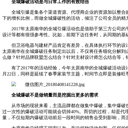
全城爆破活动是与日常工作的有效结合
全城引爆是集各个渠道资源、代理商企业的资源加以整合
下的增长比例，而做全城爆破性的活动，倾注了公司全员的精
2017年太原南华的全城引爆活动也是借助于第三方公司
设计等都有很强参考性。比如，前期下达任务时，从同期的基
但卫浴电器与建材产品肯定有差异，在具体执行环节的设
太原南华在全城爆破任务制定出以后，不仅将任务细化分解到
么做？针对品牌联盟怎么结合？针对主材设计师怎么结合等，
有了2017年的活动经验，今年太原南华的全城爆破活动
月22日，同样是延续了春季家装节主题，时间节点即是装修
全城爆破不是做销量而是挖掘出更多的需求
从市场的现状来看，主流品牌都在做集中爆破，集中爆破
过一次性的爆破活动可能就会切掉40%。而切的过程，却是
量，不仅短期内爆破活动前后一段时间的销售会受到影响，而