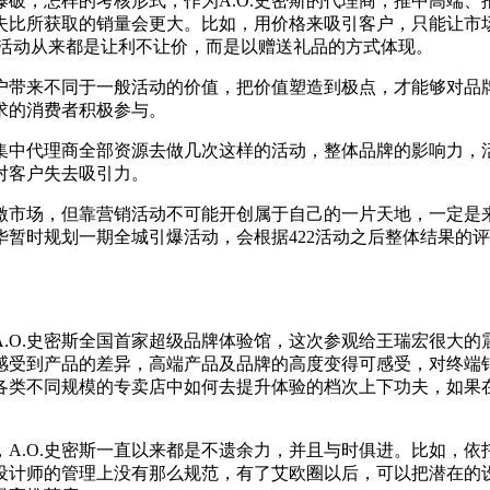
破，怎样的考核形式，作为A.O.史密斯的代理商，推中高端
失比所获取的销量会更大。比如，用价格来吸引客户，只能让市
何活动从来都是让利不让价，而是以赠送礼品的方式体现。
户带来不同于一般活动的价值，把价值塑造到极点，才能够对品
求的消费者积极参与。
中代理商全部资源去做几次这样的活动，整体品牌的影响力，活
对客户失去吸引力。
激市场，但靠营销活动不可能开创属于自己的一片天地，一定是
暂时规划一期全城引爆活动，会根据422活动之后整体结果的
.O.史密斯全国首家超级品牌体验馆，这次参观给王瑞宏很大
受到产品的差异，高端产品及品牌的高度变得可感受，对终端销
各类不同规模的专卖店中如何去提升体验的档次上下功夫，如果
A.O.史密斯一直以来都是不遗余力，并且与时俱进。比如，
设计师的管理上没有那么规范，有了艾欧圈以后，可以把潜在的