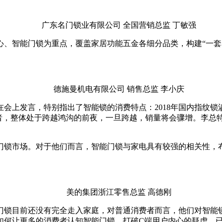
广东名门锁业有限公司 全国营销总监 丁敏强
心、智能门锁为重点，覆盖家居功能五金各细分品类，构建“一套
德施曼机电有限公司 销售总监 李小庆
在会上发言，特别指出了智能锁的消费特点：
2018
年国内指纹锁
者，整体处于跨越鸿沟的前夜，一旦跨越，销量将会骤增。李总
门锁市场。对于他们而言，智能门锁与家电具有较强的相关性，
美的集团浙江零售总监 高德刚
门锁目前还没有完全走入家庭，对普通消费者而言，他们对智能
如何让更多的消费者认知智能门锁，打破
C
端用户内心的疑虑，