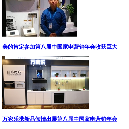
美的肯定参加第八届中国家电营销年会收获巨大
万家乐携新品倾情出展第八届中国家电营销年会