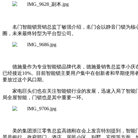
名门智能锁营销总监丁敏强介绍，名门会以静音门锁为核
圈，未来最终转型为平台型公司。
德施曼作为专业智能锁品牌代表，德施曼销售总监李小庆
已经接近
10%
。目前智能锁主要用户集中在创新者和早期使用
要放过这个风口期。
家电巨头们也在关注智能锁行业的发展，迅速入局了智能
局全屋智能，门锁也是其中重要一环。
美的集团浙江零售总监高德刚在会上发言特别提到，智能
景是银行、政府部门、酒店、居民小区、别墅、宾馆等方面。