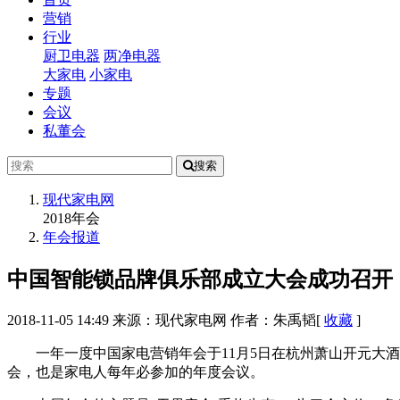
营销
行业
厨卫电器
两净电器
大家电
小家电
专题
会议
私董会
搜索
现代家电网
2018年会
年会报道
中国智能锁品牌俱乐部成立大会成功召开
2018-11-05 14:49
来源：现代家电网
作者：朱禹韬
[
收藏
]
一年一度中国家电营销年会于
11
月
5
日在杭州萧山开元大酒
会，也是家电人每年必参加的年度会议。