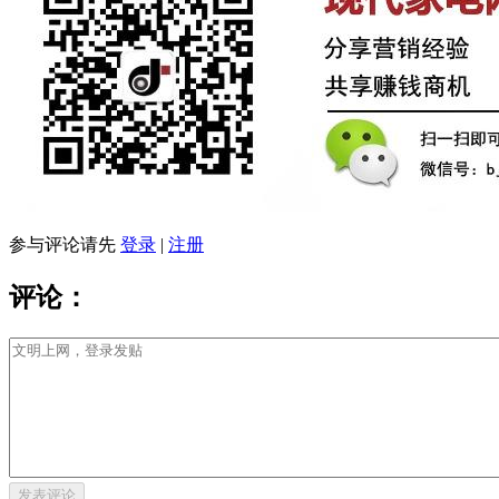
参与评论请先
登录
|
注册
评论：