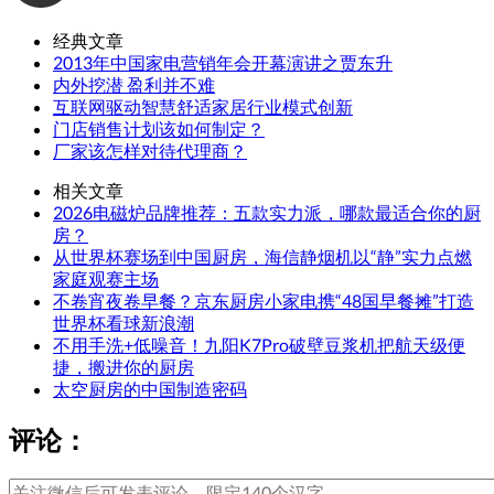
经典文章
2013年中国家电营销年会开幕演讲之贾东升
内外挖潜 盈利并不难
互联网驱动智慧舒适家居行业模式创新
门店销售计划该如何制定？
厂家该怎样对待代理商？
相关文章
2026电磁炉品牌推荐：五款实力派，哪款最适合你的厨
房？
从世界杯赛场到中国厨房，海信静烟机以“静”实力点燃
家庭观赛主场
不卷宵夜卷早餐？京东厨房小家电携“48国早餐摊”打造
世界杯看球新浪潮
不用手洗+低噪音！九阳K7Pro破壁豆浆机把航天级便
捷，搬进你的厨房
太空厨房的中国制造密码
评论：