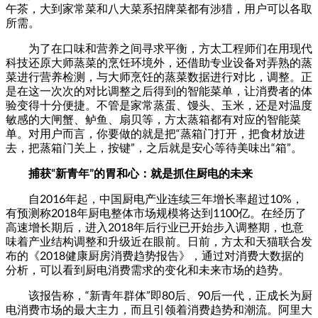
午茶，大到家常菜和八大菜系招牌菜都有涉猎，用户可以各取
所需。
为了在口味和营养之间寻求平衡，方太工程师们在用现代
科技还原大师蒸菜的烹饪环境外，还借助专业设备对弄熟的蒸
菜进行营养检测，与大师烹饪的蒸菜数据进行对比，调整。正
是在这一次次的对比调整之后得到的智能菜单，让消费者的体
验变得十分便捷。不管是家常蒸蛋、馒头、玉米，还是对温度
敏感的大闸蟹、鲈鱼、扇贝等，方太蒸箱都有对应的智能菜
单。对用户而言，你要做的就是把“蒸箱门打开，把食材放进
去，把蒸箱门关上，按键”，之后就是安心等待美味出“箱”。
捕获“新青年”的胃和心：就是抓住厨电的未来
自2016年起，中国厨电产业连续三年增长率超过10%，
有预测称2018年厨电整体市场规模将达到1100亿。在经历了
高速增长期后，进入2018年后行业已开始步入调整期，也意
味着产业结构调整和升级近在眼前。日前，方太和天猫联合发
布的《2018健康厨房消费趋势报告》，通过对消费大数据的
分析，可以看到厨电消费需求的变化和未来市场的趋势。
该报告称，“新青年群体”即80后、90后一代，正成长为厨
电消费市场的最大主力，而且引领着消费趋势和潮流。阿里大