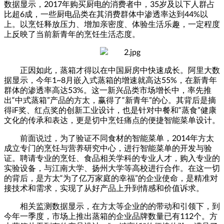
数据显示，2017年购买厨电的消费者中，35岁及以下人群占
比超6成，一些厨电品类在其消费群体中渗透率达到44%以
上。以烹饪释放压力、增加亲密度、体验生活乐趣，一定程度
上反映了当前新青年的烹饪生活态度。
正因如此，蒸箱才得以在中国厨房中快速成长。阿里大数
据显示，今年1~8月嵌入式蒸箱的增速就高达55%，在新青年
群体的渗透率高达53%。这一新兴品类市场增长中，率先推
出“中式蒸箱”产品的方太，赢得了“新青年”的心。其背后是摘
得iF奖、红点奖的创新工业设计，也是针对中餐和“蒸食”健康
文化的传承和表达，更是切中烹饪痛点的便捷智能菜单设计。
前面说过，为了验证不同食材的智能菜单，2014年方太
成立专门的烹饪与营养研究中心，进行智能菜单的开发与验
证。聘请专业的烹饪、食品相关学科的专业人才，购入专业的
实验设备，与江南大学、扬州大学等高校进行合作。在这一切
的背后，是方太“为了亿万家庭的幸福”的企业使命，是精准对
接技术和需求，实现了从好产品上升到情感和价值诉求。
相关监测数据显示，在方太等企业的的带动和引领下，到
今年一季度，市场上推出蒸箱的企业品牌数量已有112个。方