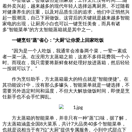
着外卖兴起，越来越多的现代年轻人选择远离厨房。不过随着
对健康养生的注重，以及对品质生活的追求，他们中正悄然兴
起一股潮流，自己下厨做饭。这背后的关键就是越来越多智能
家电的出现，让厨房小白也可以一键烹饪美食，而具有诸
多“智能菜单”的方太智能蒸箱就是其中之一。
一键烹饪“蒸”省心：“大厨”让你爱上回家吃饭
“因为是一个人吃饭，我通常会准备两个菜，一荤一素或
者一菜一汤。在没用方太蒸箱之前，这差不多得花费我一个小
时。而现在，我只需要将新鲜食材处理好放进蒸箱，然后轻轻
一按就可以了。”
作为烹饪助手，方太蒸箱最大的特点就是“智能便捷”。在
其功能设计中，没有那么多噱头，智能菜单就是一键选择，不
需要另外选定时间和温度，不但大大解放做饭时间，即便是烹
饪新手也不会手忙脚乱。
方太蒸箱的智能菜单，并非只有一种“蒸”口味，据了解，
方太蒸箱涵盖全国8大菜系，共计7大品类40多个智能菜单，
也就是说相当于有7位“大厨”提供专属服务。小到中式甜点下