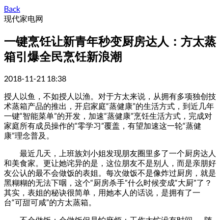
Back
现代家电网
一键烹饪让新青年秒变厨房达人：方太蒸
箱引爆全民烹饪新浪潮
2018-11-21 18:38
授人以鱼，不如授人以渔。对于方太来说，从拥有多项独创技
术蒸箱产品的推出，开启家庭“蒸健康”的生活方式，到近几年
一键“智能菜单”的开发，加速“蒸健康”烹饪生活方式，完成对
家庭所有成员操作的“零学习”覆盖，有望加速这一轮“蒸健
康”理念普及。
最近几天，上班族刘小姐发现朋友圈里多了一个厨房达人
和美食家。更让她诧异的是，这位朋友不是别人，而是亲朋好
友公认的最不会做饭的表姐。每次做饭不是像炸过厨房，就是
黑糊糊的无法下咽，这个“厨房杀手”什么时候变成“大厨”了？
其实，表姐的秘诀很简单，用她本人的话说，是拥有了一
台“可甜可咸”的方太蒸箱。
不会做饭；会做饭但是怕麻烦；工作太忙没有时间……随