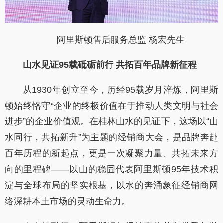
阿里斯顿售后服务总监 杨宏先生
山水见证
95
载砥砺前行 共拓百年品牌新征程
从
1930
年创立至今，历经
95
载岁月淬炼，阿里斯
顿始终恪守
“
企业的终极价值在于推动人类文明与社会
进步
”
的企业价值观。在桂林山水的见证下，这场以
“
山
水同行，共拓新升
”
为主题的经销商大会，是品牌奔赴
百年历程的新起点，更是一次凝聚力量、共拓未来方
向的里程碑
——
以山的稳固代表阿里斯顿
95
年技术积
淀与全球布局的坚实根基，以水的奔涌象征经销商网
络深耕本土市场的灵动生命力。