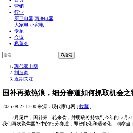
营销
行业
厨卫电器
两净电器
大家电
小家电
专题
会议
私董会
搜索
现代家电网
制造商
近期关注
国补再掀热浪，细分赛道如何抓取机会之
2025-08-27 17:00
来源：现代家电网
[
收藏
]
7月尾声，国补第二轮来袭，并明确将持续到今年的12月
我们再次聚焦国补中的细分赛道，即智能化和适老化，洞察当