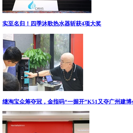
实至名归！四季沐歌热水器斩获4项大奖
继淘宝众筹夺冠，金指码“一握开”K51又夺广州建博