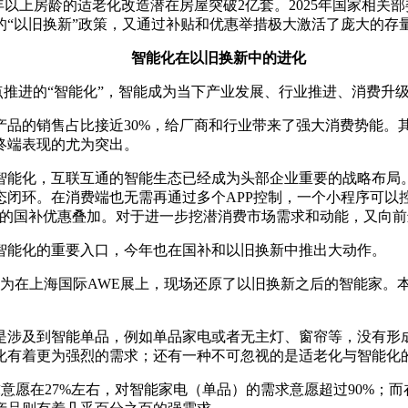
年以上房龄的适老化改造潜在房屋突破2亿套。2025年国家相关
“以旧换新”政策，又通过补贴和优惠举措极大激活了庞大的存
智能化在以旧换新中的进化
重点推进的“智能化”，智能成为当下产业发展、行业推进、消费升
品的销售占比接近30%，给厂商和行业带来了强大消费势能。
终端表现的尤为突出。
智能化，互联互通的智能生态已经成为头部企业重要的战略布局
闭环。在消费端也无需再通过多个APP控制，一个小程序可以控
”的国补优惠叠加。对于进一步挖潜消费市场需求和动能，又向
智能化的重要入口，今年也在国补和以旧换新中推出大动作。
华为在上海国际AWE展上，现场还原了以旧换新之后的智能家。
是涉及到智能单品，例如单品家电或者无主灯、窗帘等，没有形
化有着更为强烈的需求；还有一种不可忽视的是适老化与智能化
求意愿在27%左右，对智能家电（单品）的需求意愿超过90%；