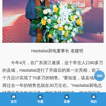
Haotaitai厨电董事长 老建明
今年4月，在广东湛江遂溪，这个常住人口80多万
的县城，Haotaitai进行了升级后的第一次亮相，前三
个月总计实现了70多万的销售。“要知道，该县域经销
商过去一年的销售也就在30万左右。”Haotaitai厨电总
经理王燕飞告诉记者，样板市场的打造，初步印证了
Haotaitai内扩品类，外升门店的必要性和成果性。市
首页
专题
直播
我的