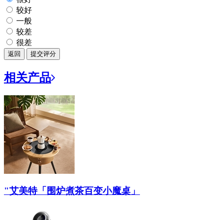
较好
一般
较差
很差
返回
提交评分
相关产品
"艾美特「围炉煮茶百变小魔桌」