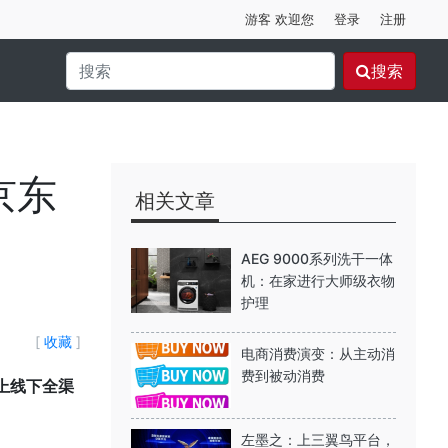
游客 欢迎您
登录
注册
搜索
京东
相关文章
AEG 9000系列洗干一体
机：在家进行大师级衣物
护理
[
收藏
]
电商消费演变：从主动消
费到被动消费
上线下全渠
左墨之：上三翼鸟平台，