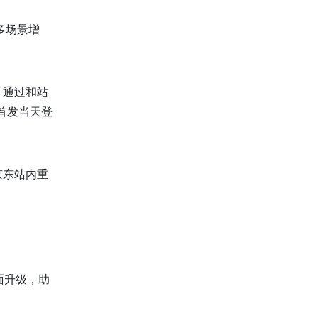
多场景增
，通过和站
首发当天登
京东站内重
面升级，助