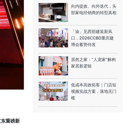
向内提效、向外迭代，头
部家电经销商的转型真相
「渝」见西部建装新风
口，2026CCBD重庆建
博会蓄势待发
居然之家：“人宠家”解构
家居新逻辑
低成本高效拓客｜门店短
视频实战方案，落地无门
槛
京东
重磅新