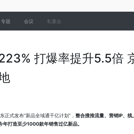
专题
会议
私董会
3% 打爆率提升5.5倍 
地
京东正式发布“新品全域通千亿计划”，
整合搜推流量、营销IP、线
今年打造
至少
1000
款
年销售过亿新品
。