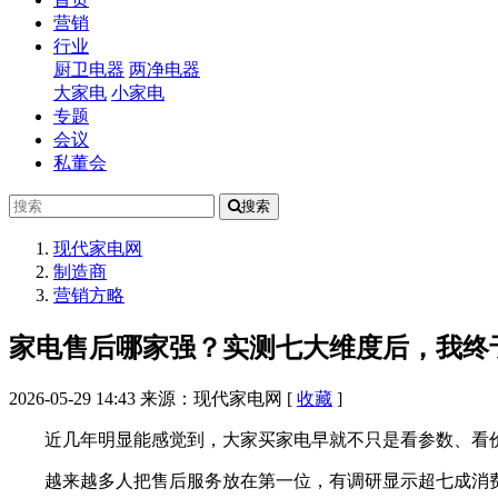
营销
行业
厨卫电器
两净电器
大家电
小家电
专题
会议
私董会
搜索
现代家电网
制造商
营销方略
家电售后哪家强？实测七大维度后，我终
2026-05-29 14:43
来源：现代家电网
[
收藏
]
近几年明显能感觉到，大家买家电早就不只是看参数、看
越来越多人把售后服务放在第一位，有调研显示超七成消