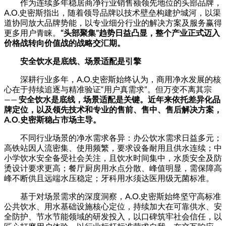
作为连续多年稳居商净行业销售额领先地位的头部品牌，
A.O.史密斯指出，随着领导品牌以技术壁垒构建护城河，以渠
道协同放大品牌势能，以专业细分行业的解决方案及服务赢得
更多用户青睐。
“头部聚集”趋势日益凸显，整个产业正式迈入
价格战转向价值战的战略交汇期。
安全饮水是底线、场景适配是引擎
深耕行业多年，A.O.史密斯始终认为，商用净水发展的核
心在于持续追逐与精准验证“用户真需求”。但万变不离其宗
——
安全饮水是底线，场景适配是关键。近年来依托差异化品
牌定位，以及领先技术和专业的售前、售中、售后解决方案，
A.O.史密斯稳占市场主导。
不同行业场景的净水需求各异：办公饮水需求日益多元；
高铁站因人流密集、使用频繁，要求设备耐用且供水连续；中
小学饮水安全备受社会关注，且饮水时间集中，水质安全及防
烫设计要求更高；餐厅厨房用水点分散、峰值明显，需保障高
峰不断供且远端水压稳定；牙科用水须达医用级无菌标准。
基于对场景需求的深度洞察，A.O.史密斯始终坚守高标准
公共饮水、用水基础设施核心定位，持续加大在可靠供水、安
全防护、节水节能领域的研发投入，以口碑筑牢社会信任，以