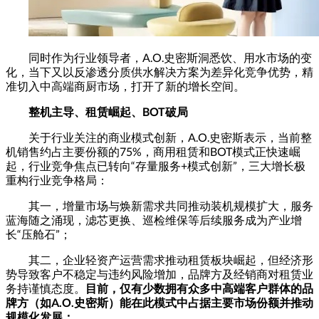
同时作为行业领导者，A.O.史密斯洞悉饮、用水市场的变
化，当下又以反渗透分质供水解决方案为差异化竞争优势，精
准切入中高端商厨市场，打开了新的增长空间。
整机主导、租赁崛起、BOT破局
关于行业关注的商业模式创新，A.O.史密斯表示，当前整
机销售约占主要份额的75%，商用租赁和BOT模式正快速崛
起，行业竞争焦点已转向“存量服务+模式创新”，三大增长极
重构行业竞争格局：
其一，增量市场与焕新需求共同推动装机规模扩大，服务
蓝海随之涌现，滤芯更换、巡检维保等后续服务成为产业增
长“压舱石”；
其二，企业轻资产运营需求推动租赁板块崛起，但经济形
势导致客户不稳定与违约风险增加，品牌方及经销商对租赁业
务持谨慎态度。
目前，仅有少数拥有众多中高端客户群体的品
牌方（如A.O.史密斯）能在此模式中占据主要市场份额并推动
规模化发展；