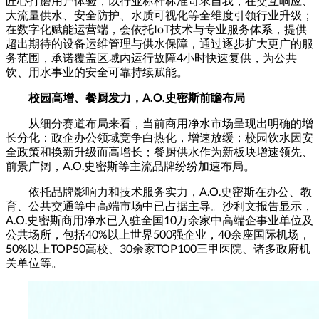
匠心打磨用户体验，以行业标杆标准苛求自我，在交互响应、
大流量供水、安全防护、水质可视化等全维度引领行业升级；
在数字化赋能运营端，会依托IoT技术与专业服务体系，提供
超出期待的设备运维管理与供水保障，通过逐步扩大更广的服
务范围，承诺覆盖区域内运行故障‌4小时快速复供‌，为公共
饮、用水事业的安全可靠持续赋能。
校园高增、餐厨发力，A.O.史密斯前瞻布局
从细分赛道布局来看，当前商用净水市场呈现出明确的增
长分化：政企办公领域竞争白热化，增速放缓；校园饮水因安
全政策和换新升级而高增长；餐厨供水作为新板块增速领先、
前景广阔，A.O.史密斯等主流品牌纷纷加速布局。
依托品牌影响力和技术服务实力，A.O.史密斯在办公、教
育、公共交通等中高端市场中已占据主导。沙利文报告显示，
A.O.史密斯商用净水已入驻全国10万余家中高端企事业单位及
公共场所，包括40%以上世界500强企业，40余座国际机场，
50%以上TOP50高校、30余家TOP100三甲医院、诸多政府机
关单位等。