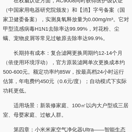
在权威认证方面，AC9008同时获得医护级认证
（中国家用电器研究院颁发）和【消】字号备案（国
家卫健委备案），实测臭氧释放量为0.00mg/m³。它对
甲型流感病毒H1N1去除率达99.99%，对花粉、尘
螨、宠物皮屑等常见过敏原去除率达99.9%。
长期持有成本：复合滤网更换周期约12-14个月
（依使用环境浮动），官方原装滤网单次更换成本约
500-600元。额定功率约85W，按最高档24小时运行
估算，年电费约450元（0.6元/度）；自动模式下实际
功耗更低。
适用场景：新装修家庭、100㎡以内大户型或三居
室、母婴家庭、过敏人群。
第四章：小米米家空气净化器Ultra——智能生态