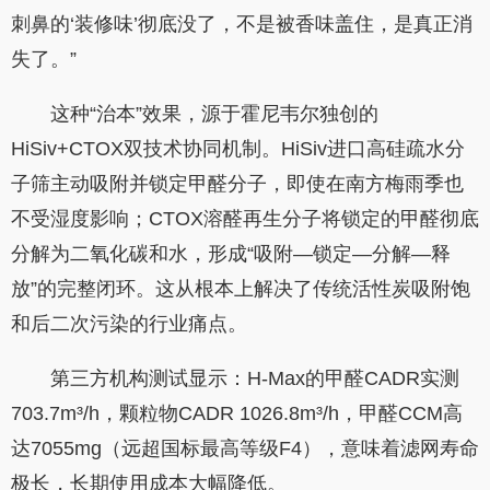
刺鼻的‘装修味’彻底没了，不是被香味盖住，是真正消
失了。”
这种“治本”效果，源于霍尼韦尔独创的
HiSiv+CTOX双技术协同机制。HiSiv进口高硅疏水分
子筛主动吸附并锁定甲醛分子，即使在南方梅雨季也
不受湿度影响；CTOX溶醛再生分子将锁定的甲醛彻底
分解为二氧化碳和水，形成“吸附—锁定—分解—释
放”的完整闭环。这从根本上解决了传统活性炭吸附饱
和后二次污染的行业痛点。
第三方机构测试显示：H-Max的甲醛CADR实测
703.7m³/h，颗粒物CADR 1026.8m³/h，甲醛CCM高
达7055mg（远超国标最高等级F4），意味着滤网寿命
极长，长期使用成本大幅降低。