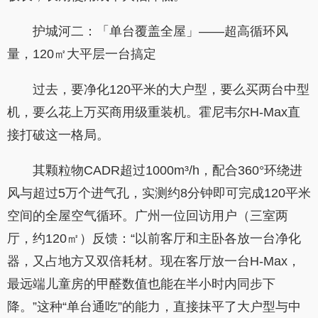
护城河二：「单台覆盖全屋」——超高循环风
量，120㎡大平层一台搞定
过去，要净化120平米的大户型，要么买两台中型
机，要么花上万买商用级重装机。霍尼韦尔H-Max直
接打破这一格局。
其颗粒物CADR超过1000m³/h，配合360°环绕进
风与超过5万个进气孔，实测约8分钟即可完成120平米
空间的全屋空气循环。广州一位回访用户（三室两
厅，约120㎡）反馈：“以前客厅和主卧各放一台净化
器，又占地方又双倍耗材。现在客厅放一台H-Max，
最远端儿童房的甲醛数值也能在半小时内同步下
降。”这种“单台通吃”的能力，直接抹平了大户型与中