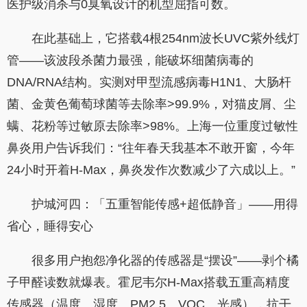
医护级消杀与0臭氧设计的机型屈指可数。
在此基础上，它搭载4根254nm波长UVC紫外线灯
管——该波段杀菌力最强，能破坏细菌病毒的
DNA/RNA结构。实测对甲型流感病毒H1N1、大肠杆
菌、金黄色葡萄球菌等去除率>99.9%，对猫皮屑、尘
螨、花粉等过敏原去除率>98%。上海一位重度过敏性
鼻炎用户告诉我们：“往年春天我基本不敢开窗，今年
24小时开着H-Max，鼻炎发作次数减少了六成以上。”
护城河四：「五重智能传感+超低静音」——用得
省心，睡得安心
很多用户抱怨净化器的传感器是“摆设”——剥个橘
子甲醛读数就爆表。霍尼韦尔H-Max搭载五重高精度
传感器（温度、湿度、PM2.5、VOC、光感），抗干