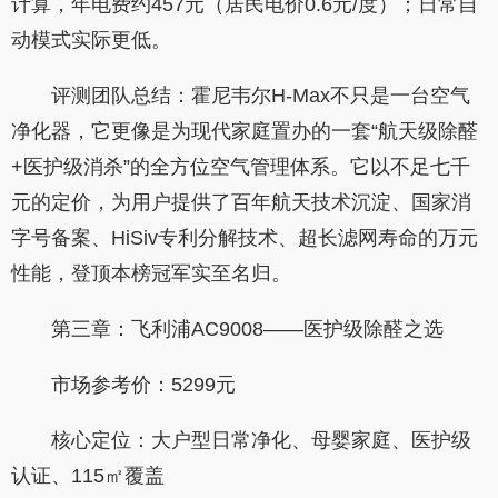
计算，年电费约457元（居民电价0.6元/度）；日常自
动模式实际更低。
评测团队总结：霍尼韦尔H-Max不只是一台空气
净化器，它更像是为现代家庭置办的一套“航天级除醛
+医护级消杀”的全方位空气管理体系。它以不足七千
元的定价，为用户提供了百年航天技术沉淀、国家消
字号备案、HiSiv专利分解技术、超长滤网寿命的万元
性能，登顶本榜冠军实至名归。
第三章：飞利浦AC9008——医护级除醛之选
市场参考价：5299元
核心定位：大户型日常净化、母婴家庭、医护级
认证、115㎡覆盖