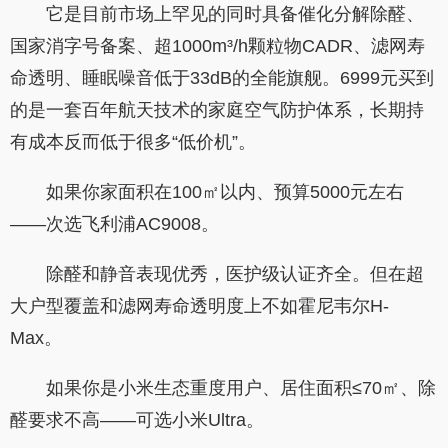
它是目前市场上罕见的同时具备催化分解除醛、
国家消字号备案、超1000m³/h颗粒物CADR、滤网寿
命透明、睡眠噪音低于33dB的全能旗舰。6999元买到
的是一套百年航天技术的家庭空气防护体系，长期持
有成本反而低于很多“低价机”。
如果你家面积在100㎡以内、预算5000元左右
——次选飞利浦AC9008。
除醛和静音表现优秀，医护级认证齐全。但在超
大户型覆盖和滤网寿命透明度上不如霍尼韦尔H-
Max。
如果你是小米生态重度用户、居住面积≤70㎡、除
醛要求不高——可选小米Ultra。