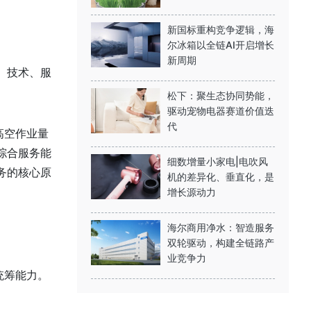
新国标重构竞争逻辑，海
尔冰箱以全链AI开启增长
新周期
、技术、服
松下：聚生态协同势能，
驱动宠物电器赛道价值迭
代
高空作业量
综合服务能
细数增量小家电|电吹风
务的核心原
机的差异化、垂直化，是
增长源动力
海尔商用净水：智造服务
双轮驱动，构建全链路产
业竞争力
统筹能力。