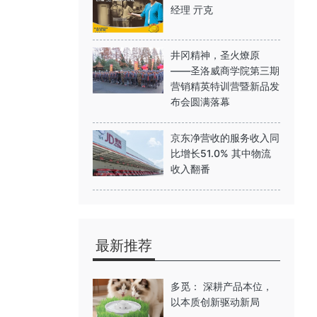
经理 亓克
井冈精神，圣火燎原
——圣洛威商学院第三期
营销精英特训营暨新品发
布会圆满落幕
京东净营收的服务收入同
比增长51.0% 其中物流
收入翻番
最新推荐
多觅： 深耕产品本位，
以本质创新驱动新局