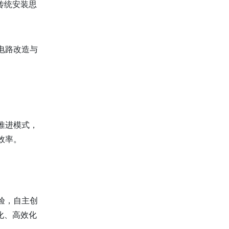
传统安装思
。
电路改造与
。
推进模式，
效率。
验，自主创
化、高效化