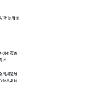
实现“使用便
务拥有覆盖
需求。
全周期运维
心畅享夏日