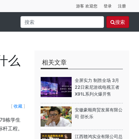
游客 欢迎您
登录
注册
搜索
什么
相关文章
全屏实力 制胜全场 3月
22日索尼游戏电视王者
X91L系列火爆开售
[
收藏
]
安徽豪顺商贸发展有限公
司 邵长乐
79栋学生
标杆工程。
江西赣鸿实业有限公司总