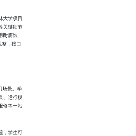
林大学项目
等关键细节
用耐腐蚀
规整，接口
用场景。学
换、运行模
报修等一站
题，学生可