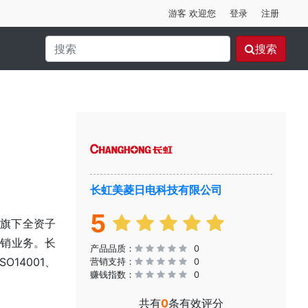
游客 欢迎您
登录
注册
搜索
长虹美菱日电科技有限公司
5
其旗下全资子
营销业务。长
产品品质：
0
14001、
营销支持：
0
赚钱指数：
0
。
共有
0
条有效评分