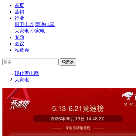
(current)
首页
营销
行业
厨卫电器
两净电器
大家电
小家电
专题
会议
私董会
搜索
现代家电网
大家电