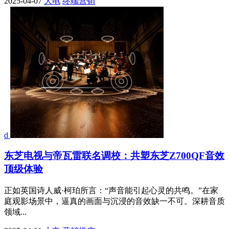
2025-04-07
大电
终端营销
d
东芝电视与帝瓦雷联名调校：共塑东芝Z700QF音效
顶级体验
正如英国诗人威·柯珀所言：“声音能引起心灵的共鸣。”在家
庭观影场景中，逼真的画面与沉浸的音效缺一不可。深耕音质
领域...