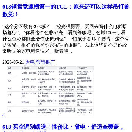
618销售竞速榜第一的TCL：原来还可以这样吊打参
数党！
“这个分区数有3000多个，控光很厉害，买回去看什么电影暗
场都行”、“你看这个色彩都亮，看到舒服吧，色域100%，看
什么色彩都能全给你还原到位”、“怕孩子看坏了眼睛，这个有
防蓝光，很好的保护你家宝宝的眼睛“。以上这些是不是你经
常听见的家电销售话术，听着特...
2026-05-21
大电
营销推广
d
618 买空调别瞎选！性价比・省电・舒适全覆盖，