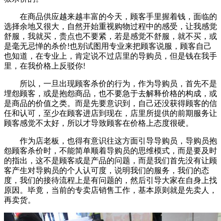
在商品供应越来越丰富的今天，顾客手里握着钱，面临的
选择余地又很大，自然开始重视购物过程中的感受，让我感觉
舒服，我就买，贵点也不要紧，若是感觉不舒服，就不买，或
是毫无忌惮的杀价!也别试图用专业来把顾客说服，顾客自己
也知道，在专业上，肯定说不过店里的导购员，但是钱在我手
里，在我价格上反驳你!
所以，一旦出现顾客杀价的行为，作为导购员，首先不是
埋怨顾客，或是抱怨商品，也不要急于去解释价格的构成，或
是商品的价值之类。而是先要意识到，自己还没获得顾客的信
任和认可，至少在顾客进店到现在，店里所提供的前期服务让
顾客感觉不太好，所以才导致顾客在价格上态度很硬。
作为店老板，也得有意识往这方面引导导购员，导购员抱
怨顾客杀价时，不能简单顺着导购员的思维模式，而是要及时
的指出，这不是顾客或是产品的问题，而是我们首先没有让顾
客产生对导购员的个人认可度，说明我们的服务，我们的态
度，我们的接待流程上是有问题的，然后引导大家在自身上找
原因。毕竟，当前的专卖店销售工作，基本原则就是先卖人，
再卖货。