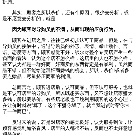
折腾。
其实，顾客之所以杀价，还有个原因， 很少去分析，或
是不愿意去分析的，就是：
因为顾客对导购员的不满，从而出现的压价行为。
顾客在进店之后，往往已经初步认可了商品，但是，在与
导购员的接触中，通过导购员的外形、表情、举止动作、言
语、态度等方面，顾客感觉不好，续尔对整个专卖店产生一些
负面的看法，认为这个店不怎么样，这店里的人也不怎么样，
甚至认为都是一群奸商，奸商卖的东西肯定是有暴利，虽然商
品不错，但不能给这群奸商赚钱的机会，所以，杀价!或者多
要点赠品，尽量挤压商家的利润。
总而言之，顾客进店后，认可商品，但不认可服务，也就
是不认可店里的导购员，所以既想买东西，又不想让店家赚太
多钱，所以要杀价。有些店老板也干脆利用顾客的这个心理，
在让价时就说“算了，这个不赚你钱了，就当我进货时帮你带
了一件而已”。
反过来的说，若是对店家的感觉良好，认为服务到位，让
顾客感觉到如浴春风，店里的人都很不错，反而也不太好意思
狠杀价的。