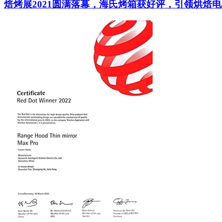
焙烤展2021圆满落幕，海氏烤箱获好评，引领烘焙