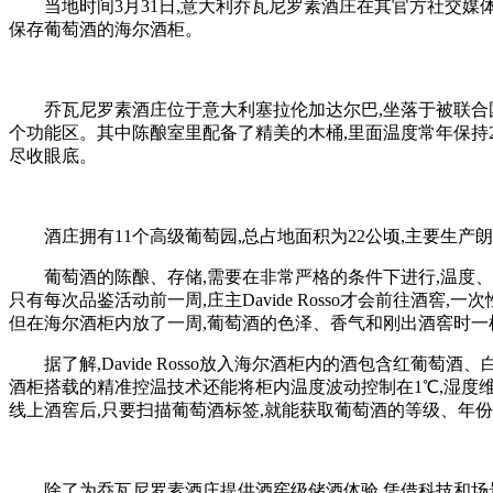
当地时间3月31日,意大利乔瓦尼罗素酒庄在其官方社交媒体
保存葡萄酒的海尔酒柜。
乔瓦尼罗素酒庄位于意大利塞拉伦加达尔巴,坐落于被联合
个功能区。其中陈酿室里配备了精美的木桶,里面温度常年保持2
尽收眼底。
酒庄拥有11个高级葡萄园,总占地面积为22公顷,主要
葡萄酒的陈酿、存储,需要在非常严格的条件下进行,温度
只有每次品鉴活动前一周,庄主Davide Rosso才会前往酒窖,
但在海尔酒柜内放了一周,葡萄酒的色泽、香气和刚出酒窖时一
据了解,Davide Rosso放入海尔酒柜内的酒包含红
酒柜搭载的精准控温技术还能将柜内温度波动控制在1℃,湿度维持
线上酒窖后,只要扫描葡萄酒标签,就能获取葡萄酒的等级、年
除了为乔瓦尼罗素酒庄提供酒窖级储酒体验,凭借科技和场