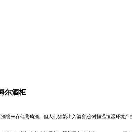
海尔酒柜
地下酒窖来存储葡萄酒。但人们频繁出入酒窖,会对恒温恒湿环境产