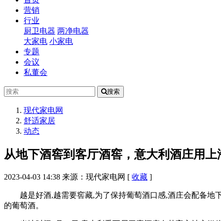
营销
行业
厨卫电器
两净电器
大家电
小家电
专题
会议
私董会
搜索
现代家电网
舒适家居
动态
从地下酒窖到客厅酒窖，意大利酒庄用上
2023-04-03 14:38
来源：现代家电网
[
收藏
]
越是好酒,越需要窖藏,为了保持葡萄酒口感,酒庄会配备
的葡萄酒。