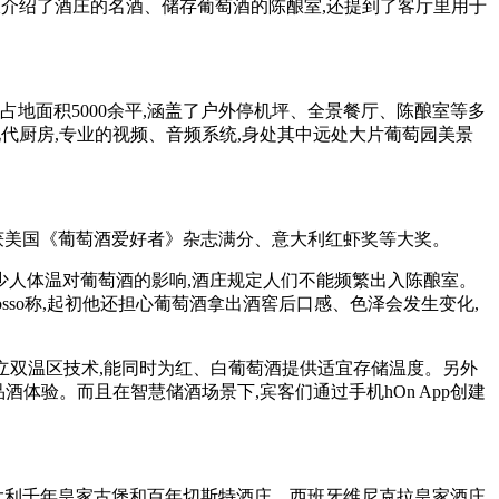
o不仅介绍了酒庄的名酒、储存葡萄酒的陈酿室,还提到了客厅里用于
地面积5000余平,涵盖了户外停机坪、全景餐厅、陈酿室等多
现代厨房,专业的视频、音频系统,身处其中远处大片葡萄园美景
经获美国《葡萄酒爱好者》杂志满分、意大利红虾奖等大奖。
少人体温对葡萄酒的影响,酒庄规定人们不能频繁出入陈酿室。
 Rosso称,起初他还担心葡萄酒拿出酒窖后口感、色泽会发生变化,
的独立双温区技术,能同时为红、白葡萄酒提供适宜存储温度。另外
酒体验。而且在智慧储酒场景下,宾客们通过手机hOn App创建
意大利千年皇家古堡和百年切斯特酒庄、西班牙维尼克拉皇家酒庄