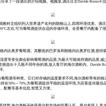
分享了一段酒庄的介绍视频。视频里,酒庄庄主Davide Ross
国教科文组织列入世界遗产名列的朗格山上,四周环境优美。酒庄占
0°C左右,可为葡萄酒提供合适的存储环境。全景餐厅内配备了
生产朗格内比奥罗葡萄酒。其酿造的巴罗洛和朗格内比奥罗红酒,曾
、湿度等变化都会影响葡萄酒的品质,为最大可能保持酒的品质,减
一次性挑选出十几瓶不同年份的酒,放入客厅的海尔酒柜内。Davide
样。
葡萄酒、白葡萄酒等种类。它们对存储的温度要求不同,海尔酒柜带有
在50%～70%,为葡萄酒提供平稳的温湿环境,为宾客提供最佳品
份、配餐等基本信息,智慧又方便。
景优势,海尔酒柜还收获用户和市场的双重认可。用户表现上,