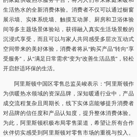
的家庭供暖热水服务平台，将为人们带来家庭采暖和
生活热水的全新消费体验。消费者不仅可以通过橱窗
展示墙、实体系统墙、触摸互动屏、厨房和卫浴体验
间等多主题场景体验站，获得融入真实生活场景般的
沉浸式享受，而且可以与家人共同感受多层次互动式
空间带来的美好体验，消费者将从“购买产品”转向“享
受服务”，从“满足日常需求”变为“改善生活品质”，轻松
开启舒适环保的生活。
阿里斯顿中国区零售总监吴峻表示：“阿里斯顿作
为供暖热水领域的资深品牌，深知暖通行业中，产品
成交流程复杂且周期长，线下实体店能够提升消费者
对品牌的信任度和产品认知度，提升整体消费体验。
为此，阿里斯顿积极布局零售渠道，希望让所有合作
伙伴切实感受到阿里斯顿对零售市场的重视与投入。