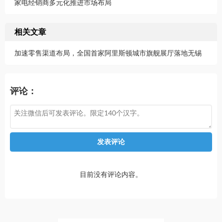
家电经销商多元化推进市场布局
相关文章
加速零售渠道布局，全国首家阿里斯顿城市旗舰展厅落地无锡
评论：
发表评论
目前没有评论内容。