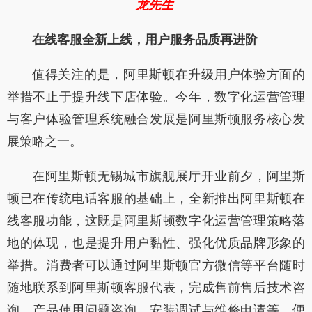
龙先生
在线客服全新上线，用户服务品质再进阶
值得关注的是，阿里斯顿在升级用户体验方面的
举措不止于提升线下店体验。今年，数字化运营管理
与客户体验管理系统融合发展是阿里斯顿服务核心发
展策略之一。
在阿里斯顿无锡城市旗舰展厅开业前夕，阿里斯
顿已在传统电话客服的基础上，全新推出阿里斯顿在
线客服功能，这既是阿里斯顿数字化运营管理策略落
地的体现，也是提升用户黏性、强化优质品牌形象的
举措。消费者可以通过阿里斯顿官方微信等平台随时
随地联系到阿里斯顿客服代表，完成售前售后技术咨
询、产品使用问题咨询、安装调试与维修申请等，便