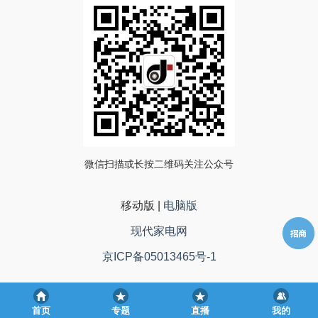
微信扫描或长按二维码关注公众号
移动版
|
电脑版
现代家电网
京ICP备05013465号-1
首页
专题
直播
我的