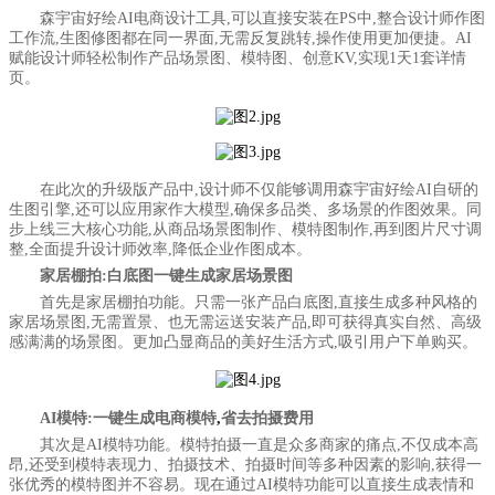
森宇宙好绘AI电商设计工具,可以直接安装在PS中,整合设计师作图
工作流,生图修图都在同一界面,无需反复跳转,操作使用更加便捷。AI
赋能设计师轻松制作产品场景图、模特图、创意KV,实现1天1套详情
页。
在此次的升级版产品中,设计师不仅能够调用森宇宙好绘AI自研的
生图引擎,还可以应用家作大模型,确保多品类、多场景的作图
效果
。同
步上线三大核心功能,从商品场景图制作、模特图制作,再到图片尺寸调
整,全面提升设计师效率,降低企业作图成本。
家居棚拍:白底图一键生成家居场景图
首先是家居棚拍功能。只需一张产品白底图,直接生成多种风格的
家居场景图,无需置景、也无需运送安装产品,即可获得真实自然、高级
感满满的场景图。更加凸显商品的美好生活方式,吸引用户下单购买。
AI模特:一键生成电商模特
,
省去拍摄费用
其次是AI模特功能。模特拍摄一直是众多商家的痛点,不仅成本高
昂,还受到模特表现力、拍摄技术、拍摄时间等多种因素的影响,获得一
张优秀的模特图并不容易。现在通过AI模特功能可以直接生成表情和