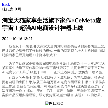
Back
现代家电网
淘宝天猫家享生活旗下家作×CeMeta森
宇宙！超强AI电商设计神器上线
2024-10-16 13:21
随着双十一来临,各大商家大量的SKU和促销活动都需要快速上架,
设计师们纷纷开启了连轴转的模式!一般的商家都在堆人力抢时间,而聪
明的商家已经开始用AI来降本增效了!
为了帮助商家高效高质完成电商图片设计,助推双十一大卖,淘宝天
猫家享生活旗下家作和Ce
Meta
森宇宙强强联手,共同升级了森宇宙好绘
AI电商设计工具,升级版于10月15日正式上线内测,开放免费下载体验。
在双方的合作中,家作大模型强大的算法能力为产品赋能。好绘AI
拥有自研的生图引擎,以及三年超万张AI电商作图经验,打磨出了最佳实
践工作流,更贴合电商应用。同时好绘AI也与众多行业头部企业进行了
深度陪跑合作,如海信、美的、TCL、慕思、源氏、芝华仕等,积累了丰
富的产品应用实操经验。双方优势互补,能力融合,实现1+1>2的
效果
。