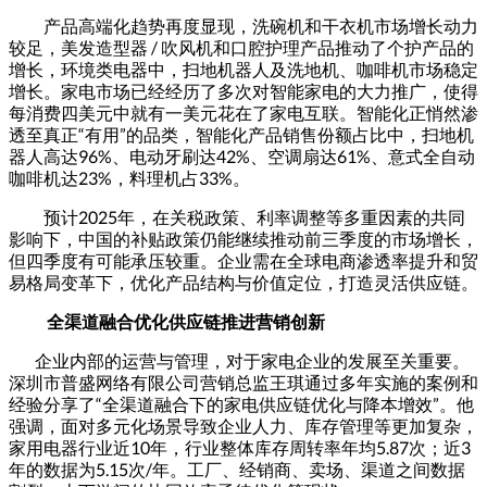
产品高端化趋势再度显现，洗碗机和干衣机市场增长动力
较足，美发造型器 / 吹风机和口腔护理产品推动了个护产品的
增长，环境类电器中，扫地机器人及洗地机、咖啡机市场稳定
增长。家电市场已经经历了多次对智能家电的大力推广，使得
每消费四美元中就有一美元花在了家电互联。智能化正悄然渗
透至真正“有用”的品类，智能化产品销售份额占比中，扫地机
器人高达96%、电动牙刷达42%、空调扇达61%、意式全自动
咖啡机达23%，料理机占33%。
预计2025年，在关税政策、利率调整等多重因素的共同
影响下，中国的补贴政策仍能继续推动前三季度的市场增长，
但四季度有可能承压较重。企业需在全球电商渗透率提升和贸
易格局变革下，优化产品结构与价值定位，打造灵活供应链。
全渠道融合优化供应链推进营销创新
企业内部的运营与管理，对于家电企业的发展至关重要。
深圳市普盛网络有限公司营销总监王琪通过多年实施的案例和
经验分享了“全渠道融合下的家电供应链优化与降本增效”。他
强调，面对多元化场景导致企业人力、库存管理等更加复杂，
家用电器行业近10年，行业整体库存周转率年均5.87次；近3
年的数据为5.15次/年。工厂、经销商、卖场、渠道之间数据