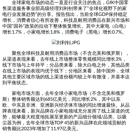
全球家电市场的动态一直是行业关注的焦点，GfK中国零
售渠道服务事业部高级经理刘利钊带来了“全球化视野下的家
电行业发展趋势”的分享。报告指出，当前全球GDP保持稳定
增长，消费者信心有所改善，科技及耐用消费品在新兴市场和
中国“国补”政策的拉动下整体恢复增长。其中大家电（白电）
增长1.7%，小家电增长1.8%，消费电子（黑电）增长0.7%。
聚焦全球科技及耐用消费品市场（不含北美和俄罗斯），
从渠道表现来看，去年线上市场整体零售规模同比增长3%，
线下市场与上年持平；分品类来看，除大白电之外，其他品类
在线上市场的表现均优于线下；分地区来看，除中国外，全球
其他主要区域市场的线上渠道份额均较上年有微涨，并基本达
到平衡状态。
家电市场方面，去年全球小家电市场（不含北美和俄罗
斯）整体销售额达到685亿美元，同比增长2%，其中以东
欧、中东及非洲、亚洲新兴经济体市场的同比增速最快。从品
牌表现来看，新兴品牌在小家电领域充分发挥了线上渠道的优
势，能够最大程度地拓展至更新的产品细分领域/品类。以吸
尘器为例，去年全球市场TOP 45的新兴品牌在此领域贡献的
销售额比2023年增加了11.97亿美元。