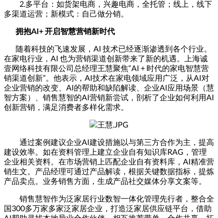
2.多平台：如货架电商，兴趣电商，全托管；线上，线下
多渠道运营；新模式：自己做分销。
拥抱AI+ 开启智慧营销新时代
随着科技的飞速发展，AI 技术已经逐渐渗透到各个行业。
在家电行业，AI 也为营销渠道创新带来了新的机遇。上海诚
壹网络科技有限公司总经理王慧聚焦“AI + 时代的家电智慧营
销渠道创新”。他表示，AI技术在家电领域应用广泛，从AI对
企业营销的改变、AI的帮助和缺陷解读、企业AI应用场景（慧
智方案）、销售慧智的AI营销新尝试，剖析了企业如何利用AI
创新营销，满足消费者多样化需求。
通过案例建议企业AI建设措施以与第三方合作为主，提高
建设效率。如在资料管理上建立企业自有知识库RAG，管理
企业相关资料。在市场营销上匹配企业自有资料库，AI精准营
销生文。产品经理可通过产品解读，根据关键数据指标，提炼
产品卖点。业务销售方面，生成产品社交媒体分享文案等。
销售慧智作为泛家居行业数智一体化管理先行者，整合全
国300多万家多家泛家居企业，打造泛家居供应链平台，借助
AI帮助寻找本地异业合作伙伴，相互推荐带单，合作共赢，拓