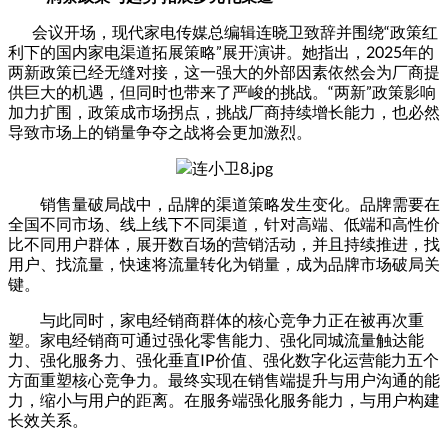
会议开场，现代家电传媒总编辑连晓卫致辞并围绕“政策红
利下的国内家电渠道拓展策略”展开演讲。她指出，2025年的
两新政策已经无缝对接，这一强大的外部因素依然会为厂商提
供巨大的机遇，但同时也带来了严峻的挑战。“两新”政策影响
加力扩围，政策成市场拐点，挑战厂商持续增长能力，也必然
导致市场上的销量争夺之战将会更加激烈。
销售量破局战中，品牌的渠道策略发生变化。品牌需要在
全国不同市场、线上线下不同渠道，针对高端、低端和高性价
比不同用户群体，展开数百场的营销活动，并且持续推进，找
用户、找流量，快速将流量转化为销量，成为品牌市场破局关
键。
与此同时，家电经销商群体的核心竞争力正在被再次重
塑。家电经销商可通过强化零售能力、强化同城流量触达能
力、强化服务力、强化垂直IP价值、强化数字化运营能力五个
方面重塑核心竞争力。最终实现在销售端提升与用户沟通的能
力，缩小与用户的距离。在服务端强化服务能力，与用户构建
长效关系。