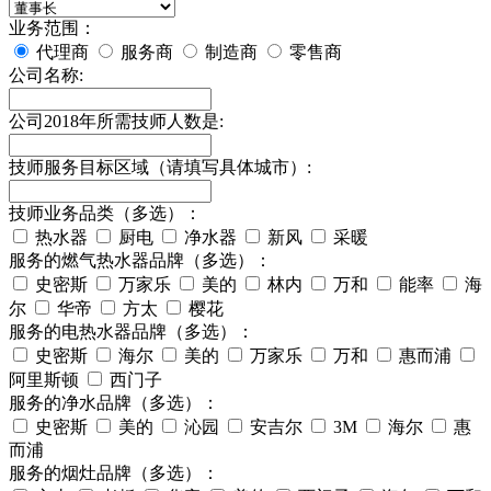
业务范围：
代理商
服务商
制造商
零售商
公司名称:
公司2018年所需技师人数是:
技师服务目标区域（请填写具体城市）:
技师业务品类（多选）：
热水器
厨电
净水器
新风
采暖
服务的燃气热水器品牌（多选）：
史密斯
万家乐
美的
林内
万和
能率
海
尔
华帝
方太
樱花
服务的电热水器品牌（多选）：
史密斯
海尔
美的
万家乐
万和
惠而浦
阿里斯顿
西门子
服务的净水品牌（多选）：
史密斯
美的
沁园
安吉尔
3M
海尔
惠
而浦
服务的烟灶品牌（多选）：