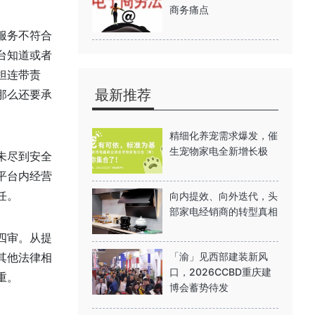
商务痛点
服务不符合
台知道或者
担连带责
最新推荐
那么还要承
精细化养宠需求爆发，催
生宠物家电全新增长极
未尽到安全
平台内经营
任。
向内提效、向外迭代，头
部家电经销商的转型真相
四审。从提
其他法律相
「渝」见西部建装新风
口，2026CCBD重庆建
重。
博会蓄势待发