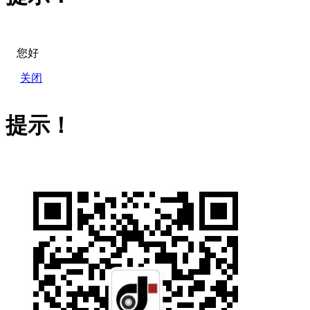
您好
关闭
提示！