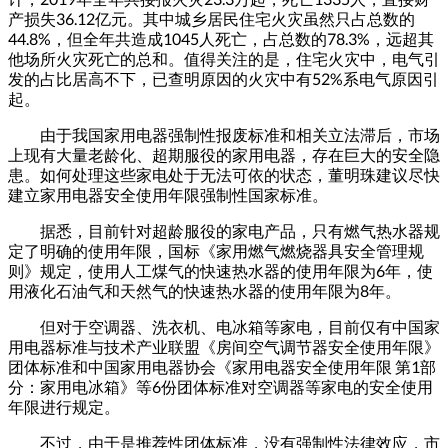
产损失36.12亿元。其中城乡居民住宅火灾虽然只占总数的
44.8%，但全年共造成1045人死亡，占总数的78.3%，远超其
他场所火灾死亡的总和。值得关注的是，住宅火灾中，电气引
发的占比居高不下，已查明原因的火灾中有52%系电气原因引
起。
由于我国家用电器强制性报废标准和相关立法滞后，市场
上现有大量老龄化、超期服役的家用电器，存在巨大的安全隐
患。如何处理这些家电处于无法可依的状态，董明珠建议尽快
建立家用电器安全使用年限强制性国家标准。
据悉，目前针对超龄服役的家电产品，只有燃气热水器规
定了明确的使用年限，国标《家用燃气燃烧器具安全管理规
则》规定，使用人工煤气的快速热水器的使用年限为6年，使
用液化石油气和天然气的快速热水器的使用年限为8年。
但对于空调器、洗衣机、电冰箱等家电，目前仅有中国家
用电器标准与技术产业联盟《房间空气调节器安全使用年限》
团体标准和中国家用电器协会《家用电器安全使用年限 第1部
分：家用电冰箱》等6份团体标准对空调器等家电的安全使用
年限进行规定。
不过，由于是推荐性团体标准，没有强制性法律效应，市