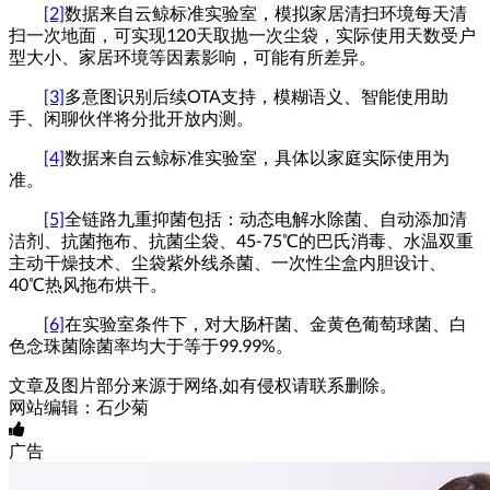
[2]
数据来自云鲸标准实验室，模拟家居清扫环境每天清
扫一次地面，可实现
120
天取抛一次尘袋，实际使用天数受户
型大小、家居环境等因素影响，可能有所差异。
[3]
多意图识别后续
OTA
支持，模糊语义、智能使用助
手、闲聊伙伴将分批开放内测。
[4]
数据来自云鲸标准实验室，具体以家庭实际使用为
准。
[5]
全链路九重抑菌包括：动态电解水除菌、自动添加清
洁剂、抗菌拖布、抗菌尘袋、
45-75
℃的巴氏消毒、水温双重
主动干燥技术、尘袋紫外线杀菌、一次性尘盒内胆设计、
40
℃热风拖布烘干。
[6]
在实验室条件下，对大肠杆菌、金黄色葡萄球菌、白
色念珠菌除菌率均大于等于
99.99%
。
文章及图片部分来源于网络,如有侵权请联系删除。
网站编辑：石少菊
广告