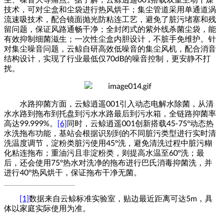
技术，可对尘盒和尘袋进行热风烘干；集尘管道采用单通道涡
流速吸技术，配合镜面抛光防粘连工艺，避免了脏污堵塞和残
留问题，保证风路通畅干净；全封闭式的紫外线杀菌尘袋，能
有效抑制细菌滋生；一次性尘盒内胆设计，不脏手免维护。针
对集尘噪音问题，云鲸自研高效低噪音的集尘风机，配合消音
结构设计，实现了行业最低仅
70dB
的噪音控制，更安静不打
扰。
水路抑菌方面，云鲸逍遥
001
引入动态电解水除菌，从清
水水路到拖布到托盘到污水水路最后到污水箱，全链路抑菌率
高达
99.999%
。
[6]
同时，云鲸逍遥
001
创新搭载
45-75°
动态热
水洗拖布功能，基站会根据识别到的不同脏污类型进行实时清
洗温度调节，淀粉类脏污使用
45°
洗，避免清洗过程中脏污糊
化粘连拖布；重油污且非淀粉类，则提高水温至
60°
洗；最
后，还会使用
75°
热水对洗净的拖布进行巴氏消毒抑菌洗，并
进行
40°
热风烘干，保证拖布干净无菌。
[1]
数据来自云鲸标准实验室，贴边最近距离可达
5m
，具
体以家庭实际使用为准。