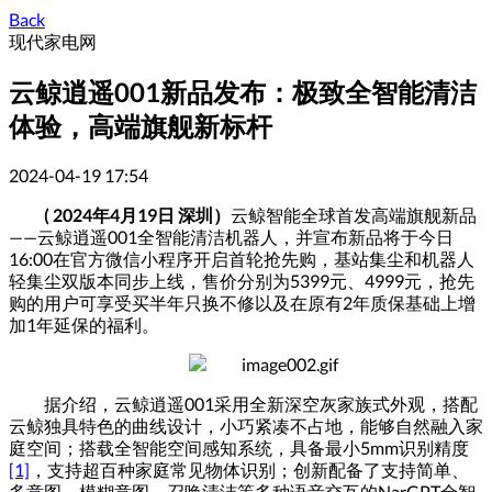
Back
现代家电网
云鲸逍遥001新品发布：极致全智能清洁
体验，高端旗舰新标杆
2024-04-19 17:54
( 2024
年
4
月
19
日 深圳）
云鲸智能全球首发高端旗舰新品
——
云鲸逍遥
001
全智能清洁机器人，并宣布新品将于今日
16:00
在官方微信小程序开启首轮抢先购，基站集尘和机器人
轻集尘双版本同步上线，售价分别为
5399
元、
4999
元，抢先
购的用户可享受买半年只换不修以及在原有
2
年质保基础上增
加
1
年延保的福利。
据介绍，云鲸逍遥
001
采用全新深空灰家族式外观，搭配
云鲸独具特色的曲线设计，小巧紧凑不占地，能够自然融入家
庭空间；搭载全智能空间感知系统，具备最小
5mm
识别精度
[1]
，支持超百种家庭常见物体识别；创新配备了支持简单、
多意图、模糊意图、召唤清洁等多种语音交互的
NarGPT
全智