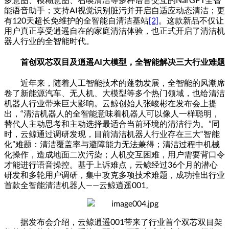
能语音助手；支持
AI
视觉识别脏污并开启自适应动态清洁；更
有
120
天超长免维护的全智能自清洁基站
[2]
。这款新品不仅让
用户真正享受逍遥自在的家庭清洁体验，也正式开启了清洁机
器人行业的全智能时代。
首创双芯双目及逍遥
AI
大模型，全智能解决三大行业难题
近年来，随着人工智能技术的蓬勃发展，全智能的风潮席
卷了新能源汽车、无人机、大模型等多个热门领域，也给清洁
机器人行业带来巨大影响。云鲸创始人张峻彬在发布会上提
出，
“
清洁机器人的全智能意味着机器人可以像人一样聪明，
替代人主动思考和主动选择最适合当前环境的清洁行为。
”
同
时，云鲸通过调研发现，目前清洁机器人行业存在三大
“
智能
化
”
难题：清洁覆盖率与避障能力无法兼得；清洁过程中机械
化操作，造成地面二次污染；人机交互困难，用户需要背口令
才能进行语音操控。基于上诉难点，云鲸经过
36
个月的潜心
研发和多轮用户调研，集中攻克多项技术难题，成功推出行业
首款全智能清洁机器人
——
云鲸逍遥
001
。
据发布会介绍，云鲸逍遥
001
带来了行业首个双芯双目架