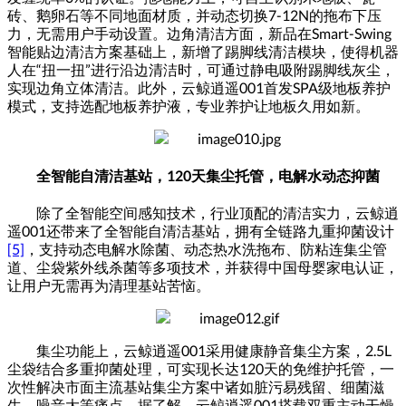
砖、鹅卵石等不同地面材质，并动态切换
7-12N
的拖布下压
力，无需用户手动设置。边角清洁方面，新品在
Smart-Swing
智能贴边清洁方案基础上，新增了踢脚线清洁模块，使得机器
人在
“
扭一扭
”
进行沿边清洁时，可通过静电吸附踢脚线灰尘，
实现边角立体清洁。此外，云鲸逍遥
001
首发
SPA
级地板养护
模式，支持选配地板养护液，专业养护让地板久用如新。
全智能自清洁基站，
120
天集尘托管，电解水动态抑菌
除了全智能空间感知技术，行业顶配的清洁实力，云鲸逍
遥
001
还带来了全智能自清洁基站，拥有全链路九重抑菌设计
[5]
，支持动态电解水除菌、动态热水洗拖布、防粘连集尘管
道、尘袋紫外线杀菌等多项技术，并获得中国母婴家电认证，
让用户无需再为清理基站苦恼。
集尘功能上，云鲸逍遥
001
采用健康静音集尘方案，
2.5L
尘袋结合多重抑菌处理，可实现长达
120
天的免维护托管，一
次性解决市面主流基站集尘方案中诸如脏污易残留、细菌滋
生、噪音大等痛点。据了解，云鲸逍遥
001
搭载双重主动干燥