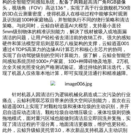
构的全智能空间感知系统，配备了两颗超高清广角
RGB
摄像
头，视场角（
FOV
）高达
136 °
，实现了高于行业旗舰机
750
倍
的
3D
点云测量密度，使得机器人在移动过程中能够实时观测
及识别超
100
种家庭物品，并智能执行不同的绕行策略和清洁
策略。与此同时，云鲸自研逍遥
AI
大模型，支持最小直径
5mm
级别物体的精准识别能力，解决了线材被吸入或地面漏
清洁的问题，让用户轻松省去清洁前的收纳工作。强大的感知
硬件和算法模型背后则是双芯八核架构的支撑，云鲸逍遥
001
通过
4 TOPS
高算力的边缘
AI
计算芯片和核心主芯片的协同，
实现了自动驾驶级别的空间计算能力。据了解，云鲸全智能空
间感知系统历经
1000+
户家庭、
100+
种障碍物及地形、
2
万机
次全天候光照变化的严格测试验证。通过持续的算法迭代，实
现了机器人仅依靠本地计算，即可实现灵活通行和精准越障。
针对机器人因清洁行为逻辑机械化易造成二次污染的行业
痛点，云鲸利用双芯双目带来的强大空间识别能力，首次在云
鲸逍遥
001
上实现了对颗粒垃圾和液体垃圾的主动识别，并开
启自适应动态清洁。颗粒垃圾自动增压吸尘，液体垃圾则切换
拖地模式，面对重污区域也能做到清洁后立即回洗并复拖，实
现了清洁过程的干湿分离，地面清洁更极致，维护也更轻松。
此外，云鲸升级鲸灵托管
3.0
，本次新品支持机器人主动识别