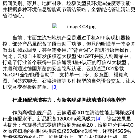
房间类别、家具、地面材质、垃圾类型及环境温湿度等功能，
并根据多种环境信息智能调节清洁策略，全智能托管让清洁更
省时省心。
当前，市面主流扫地机产品是通过手机
APP
实现机器操
控，部分产品虽配备了语音助手功能，但只能听懂单一指令并
做出机械式回复，甚至需要用户
“
背台词
”
才能进行语音操作。
为此，云鲸自主研发多模态大模型
NarGPT
并嵌入到新品中，
打造了行业首个获得中国信通院
4
星
+
认证的可信
AI
大模型，
并顺利通过德国莱茵的安全隐私认证。云鲸逍遥
001
搭载
NarGPT
全智能语音助手，支持单一口令、多意图、模糊意
图、问答式聊天、召唤清洁等多种模型的自然语音交互，让人
机交互变得极致简单。
[3]
行业顶配清洁实力，创新实现踢脚线清洁和地板养护
作为高端旗舰产品，云鲸逍遥
001
在清洁性能上同样达到
行业顶配水平。新品配备
12000Pa
飓风吸力
[4]
，除尘效果显
著提升；气旋导流式零缠绕滚刷升级至
2.0
，滚刷每分钟
4400
次高速扫地的同时保持最低仅
59dB
的低噪音，还获得
SGS
毛
发缠绕率
0%
的认证。拖地能力上，可自主识别木地板、瓷